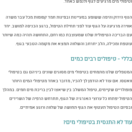
וטיפולי מים מרגיעים לגוף ולנפש כאחד.
הנוף הירוק והיפה ששופע במעיינות ובפינות חמד קסומות מכל עבר משרה
אווירה מרגיעה על הגוף עוד לפני תחילת הטיפול, ברגע הכניסה למושב. יחד
עם הבריכה הטיפולית שלנו שמעוצבת כמו רחם, התחושה תהיה כמה שיותר
עוטפת ומכילה, הלב יתרחב והשלווה תמצא את מקומה הטבעי בגוף.
בללי – טיפולים רבים כמים
המטפלים שלנו מתמחים בטיפולי מים מסוגים שונים ביניהם גם בטיפולי
וואטסו. אם עוד לא הזדמן לך להכיר, מדובר באחד מטיפולי המים היותר
פופולריים שקיימים, טיפול המשלב בין שיאצו לבין בריכת מים חמים. במהלך
הטיפול יפתחו כל ערוצי האנרגיה של הגוף, תתרחש הרפיה של השרירים
ובסיום הטיפול תעטוף את הגוף תחושה של שלווה ורוגע אמיתיים.
עוד לא התנסית בטיפולי מים?