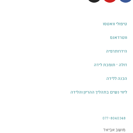
רשימת טיפולים
טיפולי וואטסו
ווטרדאנס
הידרותרפיה
דולה – תומכת לידה
הכנה ללידה
ליווי נשים בתהליך ההריון והלידה
פרטי התקשרות
077-8040348
מושב אביאל