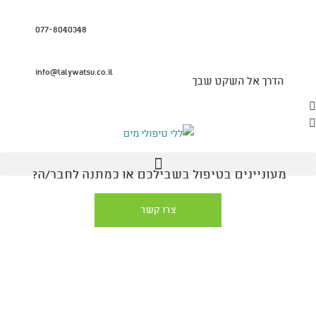
077-8040348
מרכז לטיפולי מים
info@lalywatsu.co.il
הדרך אל השקט שבך
מעוניינים בטיפול בשבילכם או כמתנה לחבר/ה?
צרו קשר
טיפול לאישה בהריון
טיפול וואטסו בהריון זה מתנה לגוף לנפש ולעובר, הטיפול בטוח