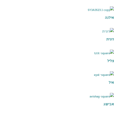
אילנה
רונית
צליל
איל
אבישג