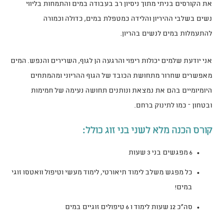
את הקורסים בניתי מתוך ניסיון רב בעבודה במים והתמחות בליווי
נשים בשלבי ההיריון והלידה כמטפלת במים, כדולה וכמורה
להתעמלות במים לנשים בהריון.
אני יודעת שלמים יכולות ריפוי והרגעה הן לגוף, השרירים והנפש. המים
מאפשרים שחרור מתחושת הכובד של הגוף ההריוני ומהמתחים
היומיומיים בהם את נמצאת ונותנים תחושה נעימה של חמימות
ובטחון – כמו לתינוק ברחם.
קורס הכנה מלא לשני בני זוג כולל:
6 מפגשים בני 3 שעות
כל מפגש משלב לימוד תיאורטי, לימוד מעשי וטיפול וואטסו זוגי
במים!
סה"כ 12 שעות לימוד ו 6 טיפולים זוגיים במים