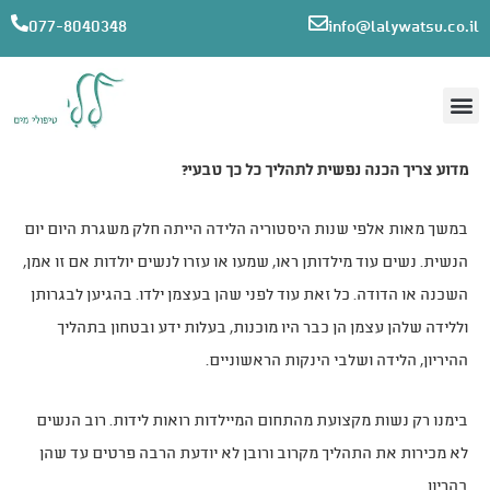
077-8040348
info@lalywatsu.co.il
הכנה ללידה
דף הבית
/
הכנה ללידה
מדוע צריך הכנה נפשית לתהליך כל כך טבעי?
במשך מאות אלפי שנות היסטוריה הלידה הייתה חלק משגרת היום יום
הנשית. נשים עוד מילדותן ראו, שמעו או עזרו לנשים יולדות אם זו אמן,
השכנה או הדודה. כל זאת עוד לפני שהן בעצמן ילדו. בהגיען לבגרותן
וללידה שלהן עצמן הן כבר היו מוכנות, בעלות ידע ובטחון בתהליך
ההיריון, הלידה ושלבי הינקות הראשוניים.
בימנו רק נשות מקצועת מהתחום המיילדות רואות לידות. רוב הנשים
לא מכירות את התהליך מקרוב ורובן לא יודעת הרבה פרטים עד שהן
בהריון.