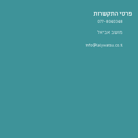
פרטי התקשרות
077-8040348
מושב אביאל
info@lalywatsu.co.il