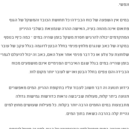
ונפשי.
במים אין השפעה של כוח הכבידה! כל תחושת הכובד והמשקל של הגוף
פתאום אינה מהווה בעיה, האישה ההרה שנמצאת בשלבי ההיריון
המתקדמים יכולה להרגיש חסרת משקל בזמן שהיה במים – כמה כיף! בנוסף
במקרה של כאב שנגרם מלחץ פנימי בחלל הבטן לדוגמה בגלל עקב של עובר
שלוחצת על צלע או כל דבר פנימי אחר אצל האם, כאב זה יכול להיעלם לגמרי
בזמן שהייה במים בגלל שגם האיברים הפנימיים אינם מושפעים מכוח
הכבידה והם צפים בחלל הבטן ואז יש לעובר יותר מקום לזוז.
כידוע תנועה זה דבר חשוב לעבוד עליו בתקופת ההריון. המים מאפשרים
תנועה ביתר קלות, פעולות שביבשה נראות כדורשות גמישות גדולה
מתבצעות במים החמים הרבה יותר בקלות. כל פעילות שעושים מחוץ למים
נהיית קלה בהרבה כשאת בתוך המים.