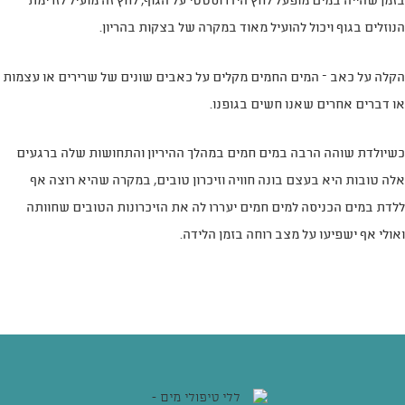
בזמן שהייה במים מופעל לחץ הידרוסטטי על הגוף, לחץ זה מועיל לזרימת
הנוזלים בגוף ויכול להועיל מאוד במקרה של בצקות בהריון.
הקלה על כאב – המים החמים מקלים על כאבים שונים של שרירים או עצמות
או דברים אחרים שאנו חשים בגופנו.
כשיולדת שוהה הרבה במים חמים במהלך ההיריון והתחושות שלה ברגעים
אלה טובות היא בעצם בונה חוויה וזיכרון טובים, במקרה שהיא רוצה אף
ללדת במים הכניסה למים חמים יעררו לה את הזיכרונות הטובים שחוותה
ואולי אף ישפיעו על מצב רוחה בזמן הלידה.